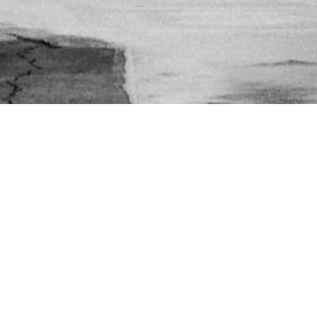
“Một 
Y THẬT
Da Lat | Prewed
of Toan & Phuo
<< more info