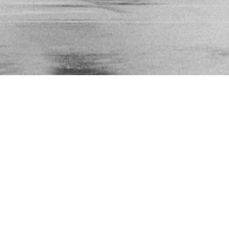
Ngày Thật”
ding trip
ng
rmation >>