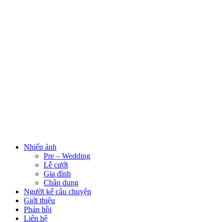
Nhiếp ảnh
Pre – Wedding
Lễ cưới
Gia đình
Chân dung
Người kể câu chuyện
Giới thiệu
Phản hồi
Liên hệ