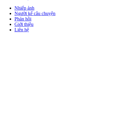
Nhiếp ảnh
Người kể câu chuyện
Phản hồi
Giới thiệu
Liên hệ