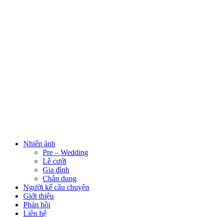
Nhiếp ảnh
Pre – Wedding
Lễ cưới
Gia đình
Chân dung
Người kể câu chuyện
Giới thiệu
Phản hồi
Liên hệ