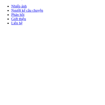
Nhiếp ảnh
Người kể câu chuyện
Phản hồi
Giới thiệu
Liên hệ