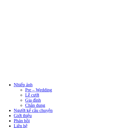
Nhiếp ảnh
Pre – Wedding
Lễ cưới
Gia đình
Chân dung
Người kể câu chuyện
Giới thiệu
Phản hồi
Liên hệ