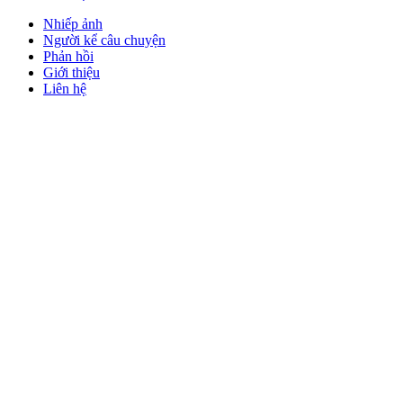
Nhiếp ảnh
Người kể câu chuyện
Phản hồi
Giới thiệu
Liên hệ