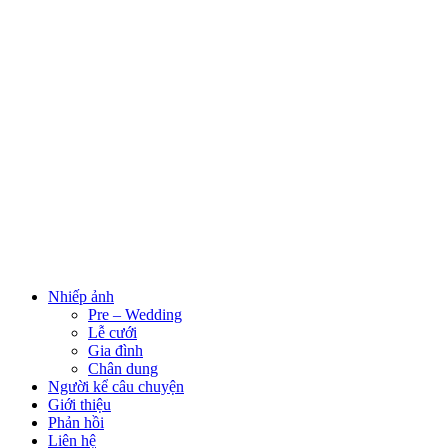
Nhiếp ảnh
Pre – Wedding
Lễ cưới
Gia đình
Chân dung
Người kể câu chuyện
Giới thiệu
Phản hồi
Liên hệ