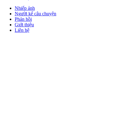
Nhiếp ảnh
Người kể câu chuyện
Phản hồi
Giới thiệu
Liên hệ