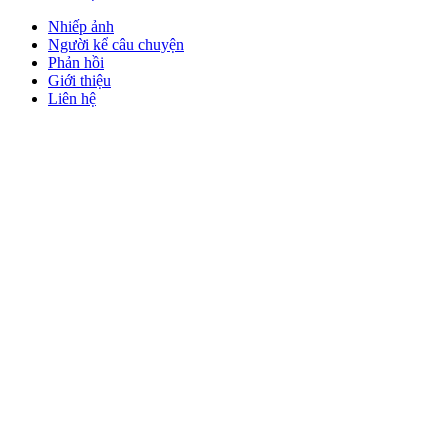
Nhiếp ảnh
Người kể câu chuyện
Phản hồi
Giới thiệu
Liên hệ