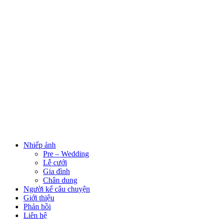
Nhiếp ảnh
Pre – Wedding
Lễ cưới
Gia đình
Chân dung
Người kể câu chuyện
Giới thiệu
Phản hồi
Liên hệ