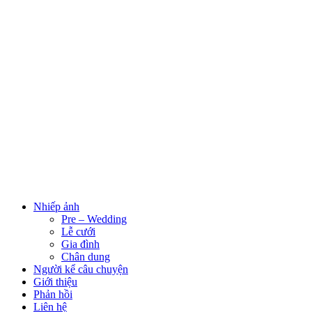
Nhiếp ảnh
Pre – Wedding
Lễ cưới
Gia đình
Chân dung
Người kể câu chuyện
Giới thiệu
Phản hồi
Liên hệ