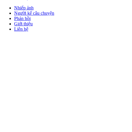
Nhiếp ảnh
Người kể câu chuyện
Phản hồi
Giới thiệu
Liên hệ