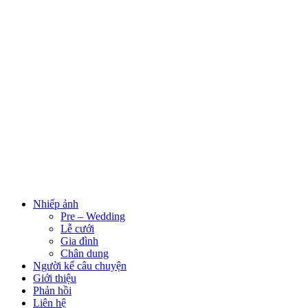
Nhiếp ảnh
Pre – Wedding
Lễ cưới
Gia đình
Chân dung
Người kể câu chuyện
Giới thiệu
Phản hồi
Liên hệ