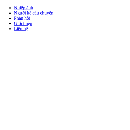
Nhiếp ảnh
Người kể câu chuyện
Phản hồi
Giới thiệu
Liên hệ